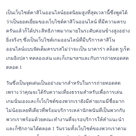
เป็นเว็บไซต์คาสิโนออนไลน์ยอดนิยมสูงที่สุดเวลานี้ซึ่งพูดได้
ว่าเป็นยอดเยี่ยมของเว็บไซต์คาสิโนออนไลน์
ที่มีความครบ
ครันแล้วก็ได้ประสิทธิภาพมากมายในระดับค่อนข้างสูงอย่าง
ยิ่งจริงๆ
ซึ่งเป็นเว็บไซต์เกมออนไลน์ที่มีบริการคาสิโน
ออนไลน์แบบจัดเต็มครบรสไม่ว่าจะเป็น
บาคาร่า
สล็อต
รูเร็ต
เกมยิงปลา
ทดลองเล่น
และก็เกมฯลฯและกับการถ่ายทอดสด
ตลอด
1
วันซึ่งเป็นจุดเด่นเป็นอย่างมากสำหรับในการถ่ายทอดสด
เพราะว่าคุณจะได้รับความเที่ยงธรรมสำหรับเพื่อการเล่น
เกมนั่นเองและก็เว็บไซต์ของพวกเรายังมีค่ายเกมมีชื่อมาก
ไม่น้อยเลยทีเดียวที่พร้อมบริการเหล่านักพนันที่เป็นพวกกับ
พวกเราพร้อมด้วยคณะทำงานที่จะรอบริการให้คำแนะนำ
และก็ซักถามได้ตลอด
1
วันรวมทั้งเว็บไซต์ของพวกเราตาม