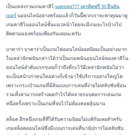
เป็นแหล่งรวมเกมคาสิโ
superslot777 เครดิตฟรี 50 ยืนยัน
เบอร์
นออนไลน์อย่างพร้อมแล้วก็วันนี้พวกเราจะพาคุณมาดู
เกมคาสิโนออนไลน์ชั้นแนวหน้าโดยจะมีเกมอะไรบ้างไป
ติดตามมองพร้อมเพียงกันเลยนะครับ
บาคาร่า
บาคาร่าเป็นเกมไพ่ออนไลน์ยอดนิยมเป็นอย่างมาก
ในเหล่านักพนันกล่าวได้ว่าเป็นเกมพนันออนไลน์ของคาสิโน
ออนไลน์ลำดับแรกๆเลยก็ว่าถึงที่กะไว้มีเหล่านักพนันไม่ว่า
จะเป็นหน้าเก่าคนใหม่ต่างก็เข้ามาใช้บริการอย่างใหญ่โต
เพราะกระเป๋านเกมที่มีต้นแบบการเล่นที่ง่ายไม่สลับซับซ้อน
รวมทั้งสามารถสร้างผลกำไรได้หลายรอบต่อการเล่นเกม
หนึ่งครั้งเพราะเป็นเกมที่จบไวไม่ต้องคอยลุ้นนาน
สล็อต
อีกหนึ่งเกมที่ที่ได้รับความนิยมไม่แพ้กันเลยสำหรับ
เกมสล็อตออนไลน์ซึ่งมีแบบการเล่นที่นานัปการไม่สลับซับ