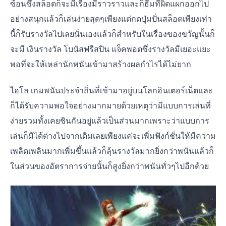
ซ้อนซึ่งสล็อตก็จะมีเรื่องมีราวราวและก็ธีมที่ผิดแผกออกไป
อย่างสนุกแล้วก็เล่นง่ายสุดๆเพียงแต่กดปุ่มปั่นสล็อตเพียงเท่า
นี้ก็รับรางวัลไปเลยนั่นเองแล้วก็สำหรับในเรื่องของขวัญนั้นก็
จะมี
เงินรางวัล
โบนัสฟรีสปิน
แจ็คพอตซึ่งรางวัลมีเยอะแยะ
พอที่จะให้เหล่านักพนันเข้ามาสร้างผลกำไรได้ไม่ยาก
ไฮโล
เกมพนันประจำถิ่นที่เข้ามาอยู่บนโลกอินเตอร์เน็ตและ
ก็ได้รับความพอใจอย่างมากมายด้วยเหตุว่ามีแบบการเล่นที่
ง่ายรวมทั้งเคยชินกันอยู่แล้วเป็นส่วนมากเพราะว่าแบบการ
เล่นก็มิได้ต่างไปจากเดิมเลยเพียงแค่จะเพิ่มฟังก์ชั่นให้มีความ
เพลิดเพลินมากเพิ่มขึ้นแล้วก็ลุ้นรางวัลมากยิ่งกว่าพนันแล้วก็
ในส่วนของอัตราการจ่ายนั้นก็สูงยิ่งกว่าพนันทั่วๆไปอีกด้วย