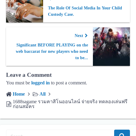
The Role Of Social Media In Your Child
Custody Case.
Next
Significant BEFORE PLAYING on the
web baccarat for new players who need
to be...
Leave a Comment
You must be
logged in
to post a comment.
Home
All
1688sagame รวมคาสิโนออนไลน์ จ่ายจริง ทดลองเล่นฟรี
ก่อนสมัคร